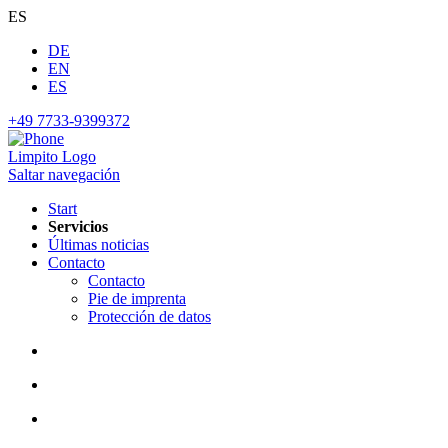
ES
DE
EN
ES
+49 7733-9399372
Limpito Logo
Saltar navegación
Start
Servicios
Últimas noticias
Contacto
Contacto
Pie de imprenta
Protección de datos