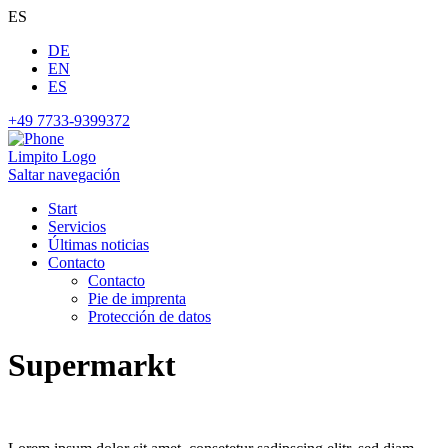
ES
DE
EN
ES
+49 7733-9399372
Limpito Logo
Saltar navegación
Start
Servicios
Últimas noticias
Contacto
Contacto
Pie de imprenta
Protección de datos
Supermarkt