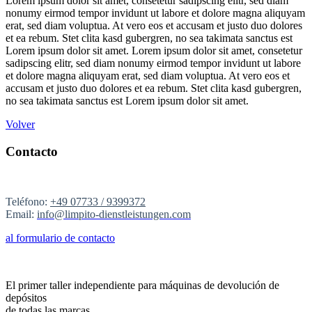
Lorem ipsum dolor sit amet, consetetur sadipscing elitr, sed diam
nonumy eirmod tempor invidunt ut labore et dolore magna aliquyam
erat, sed diam voluptua. At vero eos et accusam et justo duo dolores
et ea rebum. Stet clita kasd gubergren, no sea takimata sanctus est
Lorem ipsum dolor sit amet. Lorem ipsum dolor sit amet, consetetur
sadipscing elitr, sed diam nonumy eirmod tempor invidunt ut labore
et dolore magna aliquyam erat, sed diam voluptua. At vero eos et
accusam et justo duo dolores et ea rebum. Stet clita kasd gubergren,
no sea takimata sanctus est Lorem ipsum dolor sit amet.
Volver
Contacto
Teléfono:
+49 07733 / 9399372
Email:
info@limpito-dienstleistungen.com
al formulario de contacto
El primer taller independiente para máquinas de devolución de
depósitos
de todas las marcas.