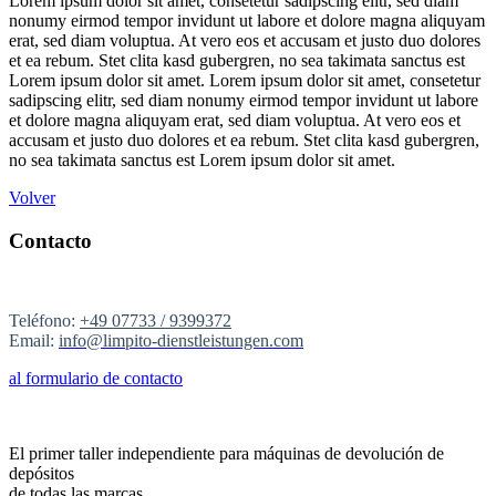
Lorem ipsum dolor sit amet, consetetur sadipscing elitr, sed diam
nonumy eirmod tempor invidunt ut labore et dolore magna aliquyam
erat, sed diam voluptua. At vero eos et accusam et justo duo dolores
et ea rebum. Stet clita kasd gubergren, no sea takimata sanctus est
Lorem ipsum dolor sit amet. Lorem ipsum dolor sit amet, consetetur
sadipscing elitr, sed diam nonumy eirmod tempor invidunt ut labore
et dolore magna aliquyam erat, sed diam voluptua. At vero eos et
accusam et justo duo dolores et ea rebum. Stet clita kasd gubergren,
no sea takimata sanctus est Lorem ipsum dolor sit amet.
Volver
Contacto
Teléfono:
+49 07733 / 9399372
Email:
info@limpito-dienstleistungen.com
al formulario de contacto
El primer taller independiente para máquinas de devolución de
depósitos
de todas las marcas.