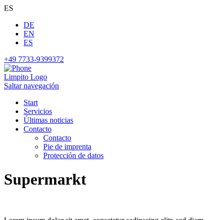
ES
DE
EN
ES
+49 7733-9399372
Limpito Logo
Saltar navegación
Start
Servicios
Últimas noticias
Contacto
Contacto
Pie de imprenta
Protección de datos
Supermarkt